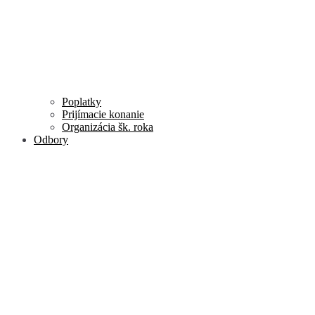
Poplatky
Prijímacie konanie
Organizácia šk. roka
Odbory